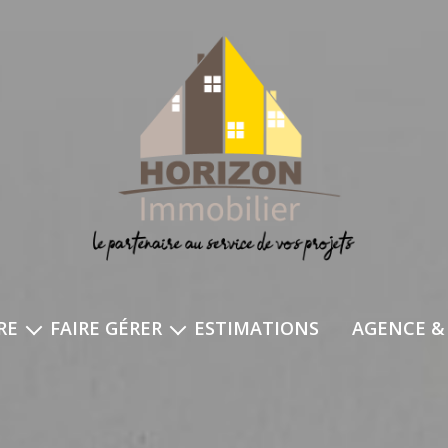
RE
FAIRE GÉRER
ESTIMATIONS
AGENCE &
ation
mon compte
 vendus de l'agence
déposer une demande
 vendeur