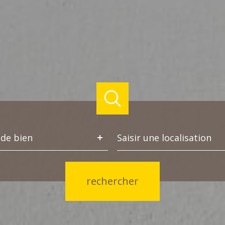
e
Ville
de bien
n
rechercher