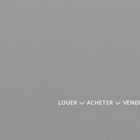
LOUER
ACHETER
VEND
nos annonces
nos annonces
estim
biens d'entreprise
biens d'entreprise
découvrez les biens
déposer une demande
biens vendus
guide du