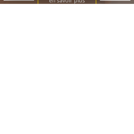
en savoir plus
Louer
VOTRE BIEN
Vous êtes propriétaire d'un bien immobilier? Débarrassez-vous
des contraintes locatives et confiez-nous la gestion de votre
investissement!
en savoir plus
Ils nous ont fait
CONFIANCE