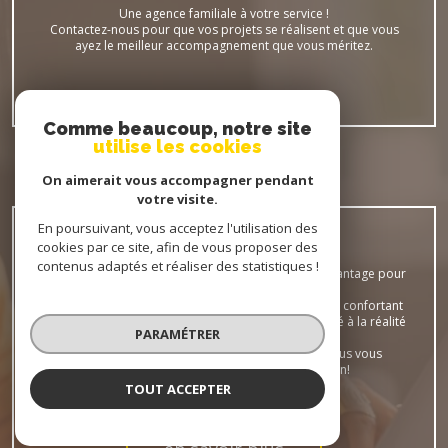
Une agence familiale à votre service !
Contactez-nous pour que vos projets se réalisent et que vous
ayez le meilleur accompagnement que vous méritez.
en savoir plus
Comme beaucoup, notre site
utilise les cookies
On aimerait vous accompagner pendant
Estimer
votre visite.
VOTRE BIEN
En poursuivant, vous acceptez l'utilisation des
cookies par ce site, afin de vous proposer des
contenus adaptés et réaliser des statistiques !
L'estimation immobilière représente un véritable avantage pour
le vendeur et l'acquéreur.
Elle renforce l'attractivité d'un bien à vendre, tout en confortant
l'acquéreur dans le choix d'un investissement adapté à la réalité
PARAMÉTRER
du marché immobilier.
Pré-estimez votre bien immobilier en ligne et nous vous
recontacterons pour compléter l'évaluation!
TOUT ACCEPTER