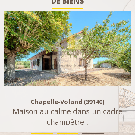
DE BIENS
voir le bien
Chaumergy (39230)
Charmante maison en pierre à la
campagne !
138 m²
-