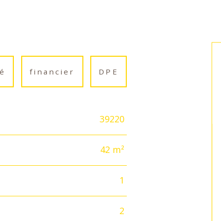
é
financier
DPE
39220
42 m²
1
2