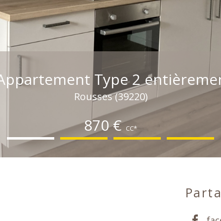
Appartement Type 2 entièremen
Rousses (39220)
870 €
CC*
Parta
fa