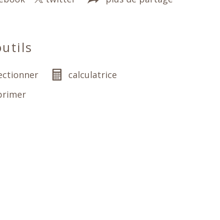
utils
ectionner
calculatrice
primer