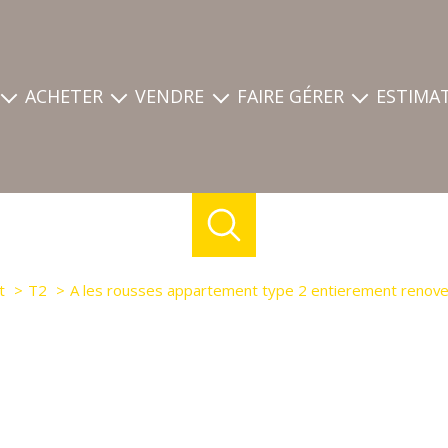
ACHETER
VENDRE
FAIRE GÉRER
ESTIMA
ces
nos annonces
estimation
mon compte
eprise
biens d'entreprise
découvrez les biens vendus de l'agence
déposer une demande
demande
biens vendus
guide du vendeur
t
T2
A les rousses appartement type 2 entierement renove