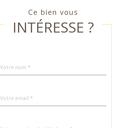
Ce bien vous
INTÉRESSE ?
Nom
Fieldset
*
par
défaut
email
*
Téléphone