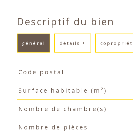
Descriptif du bien
général
détails +
copropriét
Code postal
TRAD_PAMPERO_Caracteristique
Valeurs
Surface habitable (m²)
Nombre de chambre(s)
Nombre de pièces