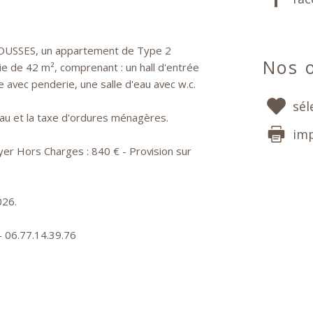
 ROUSSES, un appartement de Type 2
Nos o
e de 42 m², comprenant : un hall d'entrée
avec penderie, une salle d'eau avec w.c.
sél
eau et la taxe d'ordures ménagères.
im
yer Hors Charges : 840 € - Provision sur
026.
- 06.77.14.39.76