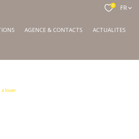
Langue
0
FR
TIONS
AGENCE & CONTACTS
ACTUALITES
 a louer