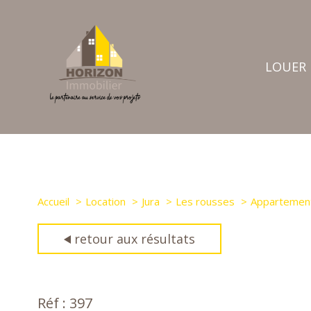
LOUER
nos annon
biens d'entr
déposer une 
Accueil
Location
Jura
Les rousses
Appartemen
retour aux résultats
Réf : 397