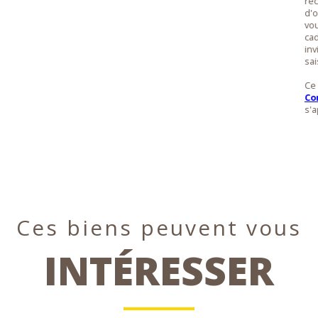
réc
d'o
vou
ca
inv
sai
Ce 
Co
s'a
Ces biens peuvent vous
INTÉRESSER