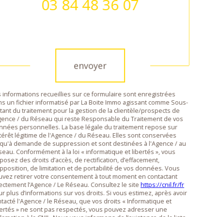
03 84 48 36 07
Validation
envoyer
 informations recueillies sur ce formulaire sont enregistrées
s un fichier informatisé par La Boite Immo agissant comme Sous-
itant du traitement pour la gestion de la clientèle/prospects de
gence / du Réseau qui reste Responsable du Traitement de vos
nées personnelles. La base légale du traitement repose sur
ntérêt légitime de l'Agence / du Réseau. Elles sont conservées
qu'à demande de suppression et sont destinées à l'Agence / au
eau. Conformément à la loi « informatique et libertés », vous
posez des droits d’accès, de rectification, d’effacement,
pposition, de limitation et de portabilité de vos données. Vous
vez retirer votre consentement à tout moment en contactant
ectement l’Agence / Le Réseau. Consultez le site
https://cnil.fr/fr
r plus d’informations sur vos droits. Si vous estimez, après avoir
tacté l'Agence / le Réseau, que vos droits « Informatique et
ertés » ne sont pas respectés, vous pouvez adresser une