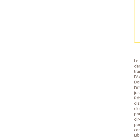
Les
dan
tra
l'A
Don
l'i
jus
Rés
dis
d’o
pou
dir
pou
con
Lib