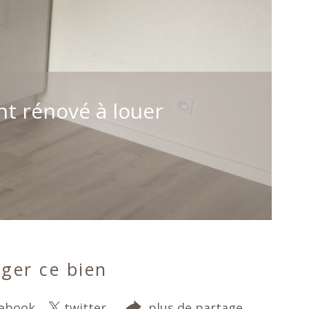
t rénové à louer
ger ce bien
cebook
twitter
plus de partage