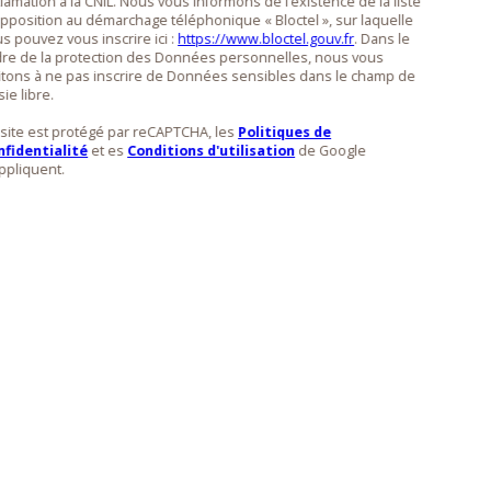
lamation à la CNIL. Nous vous informons de l’existence de la liste
pposition au démarchage téléphonique « Bloctel », sur laquelle
s pouvez vous inscrire ici :
https://www.bloctel.gouv.fr
. Dans le
dre de la protection des Données personnelles, nous vous
itons à ne pas inscrire de Données sensibles dans le champ de
sie libre.
site est protégé par reCAPTCHA, les
Politiques de
nfidentialité
et es
Conditions d'utilisation
de Google
ppliquent.