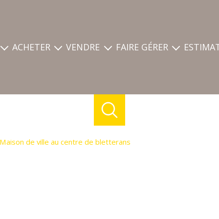
ACHETER
VENDRE
FAIRE GÉRER
ESTIMA
ces
nos annonces
estimation
mon compte
eprise
biens d'entreprise
découvrez les biens vendus de l'agence
déposer une demande
demande
biens vendus
guide du vendeur
Maison de ville au centre de bletterans