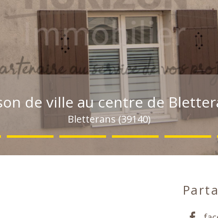
on de ville au centre de Bletter
Bletterans (39140)
Parta
fa