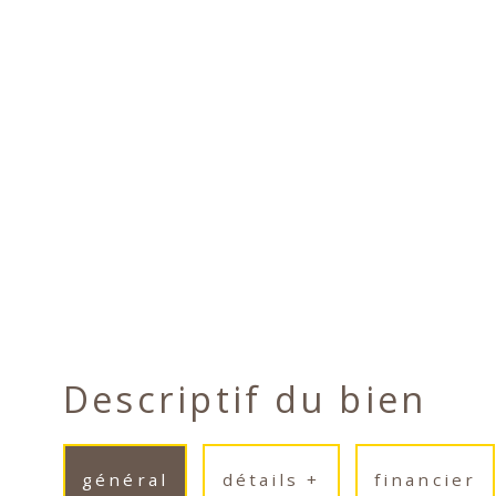
Descriptif du bien
général
détails +
financier