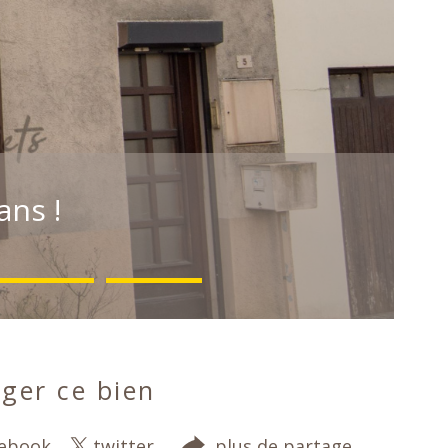
ans !
ger ce bien
cebook
twitter
plus de partage