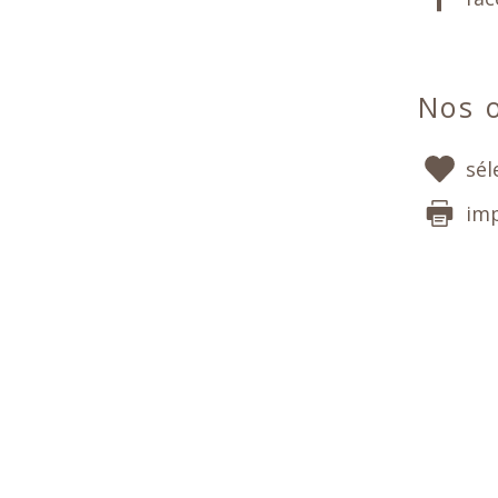
Nos o
sél
im