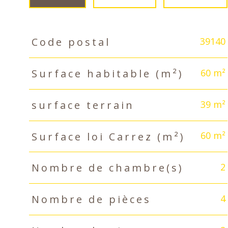
39140
Code postal
TRAD_PAMPERO_Caracteristique
Valeurs
60 m²
Surface habitable (m²)
39 m²
surface terrain
60 m²
Surface loi Carrez (m²)
2
Nombre de chambre(s)
4
Nombre de pièces