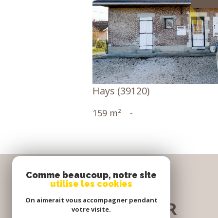
voir le bien
Hays (39120)
159 m²
-
Comme beaucoup, notre site
utilise les cookies
Se
On aimerait vous accompagner pendant
CONNECTER
votre visite.