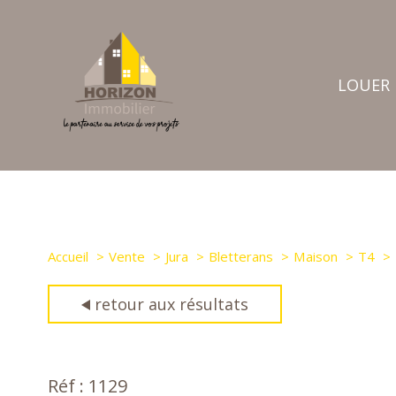
LOUER
nos annon
biens d'entr
déposer une 
Accueil
Vente
Jura
Bletterans
Maison
T4
retour aux résultats
Réf : 1129