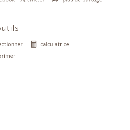
utils
ectionner
calculatrice
primer