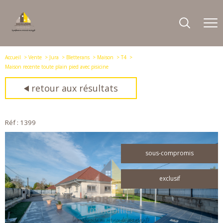
Accueil
Vente
Jura
Bletterans
Maison
T4
Maison recente toute plain pied avec pisicine
retour aux résultats
Réf : 1399
sous-compromis
exclusif