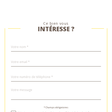
Ce bien vous
INTÉRESSE ?
Nom
Fieldset
*
par
défaut
email
*
Téléphone
*
Message
Fieldset
*
par
défaut
Validation
* Champs obligatoires