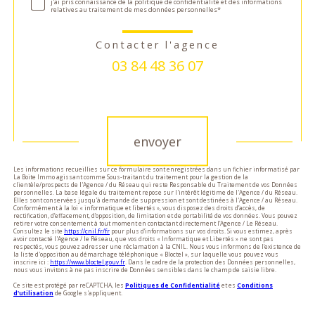
j'ai pris connaissance de la politique de confidentialité et des informations
relatives au traitement de mes données personnelles*
Contacter l'agence
03 84 48 36 07
Validation
envoyer
Les informations recueillies sur ce formulaire sont enregistrées dans un fichier informatisé par
La Boite Immo agissant comme Sous-traitant du traitement pour la gestion de la
clientèle/prospects de l'Agence / du Réseau qui reste Responsable du Traitement de vos Données
personnelles. La base légale du traitement repose sur l'intérêt légitime de l'Agence / du Réseau.
Elles sont conservées jusqu'à demande de suppression et sont destinées à l'Agence / au Réseau.
Conformément à la loi « informatique et libertés », vous disposez des droits d’accès, de
rectification, d’effacement, d’opposition, de limitation et de portabilité de vos données. Vous pouvez
retirer votre consentement à tout moment en contactant directement l’Agence / Le Réseau.
Consultez le site
https://cnil.fr/fr
pour plus d’informations sur vos droits. Si vous estimez, après
avoir contacté l'Agence / le Réseau, que vos droits « Informatique et Libertés » ne sont pas
respectés, vous pouvez adresser une réclamation à la CNIL. Nous vous informons de l’existence de
la liste d'opposition au démarchage téléphonique « Bloctel », sur laquelle vous pouvez vous
inscrire ici :
https://www.bloctel.gouv.fr
. Dans le cadre de la protection des Données personnelles,
nous vous invitons à ne pas inscrire de Données sensibles dans le champ de saisie libre.
Ce site est protégé par reCAPTCHA, les
Politiques de Confidentialité
et es
Conditions
d'utilisation
de Google s'appliquent.