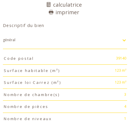
calculatrice
imprimer
Descriptif du bien
général
TRAD_PAMPERO_Caracteristique
Valeurs
39140
Code postal
123 m²
Surface habitable (m²)
123 m²
Surface loi Carrez (m²)
3
Nombre de chambre(s)
4
Nombre de pièces
1
Nombre de niveaux