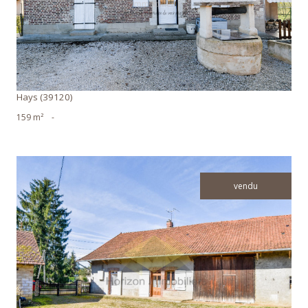
Hays (39120)
159 m²
-
vendu
voir le bien