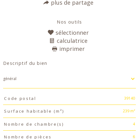
plus de partage
Nos outils
sélectionner
calculatrice
imprimer
Descriptif du bien
général
TRAD_PAMPERO_Caracteristique
Valeurs
39140
Code postal
239 m²
Surface habitable (m²)
4
Nombre de chambre(s)
6
Nombre de pièces