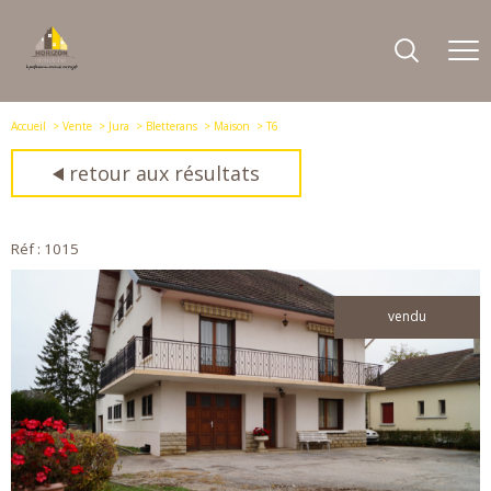
Accueil
Vente
Jura
Bletterans
Maison
T6
retour aux résultats
Réf : 1015
vendu