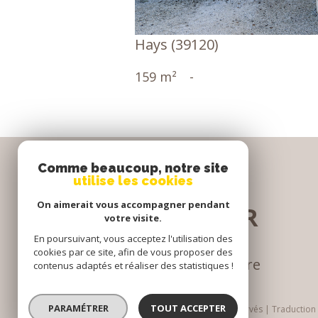
Hays (39120)
159 m²
-
Comme beaucoup, notre site
utilise les cookies
Se
On aimerait vous accompagner pendant
CONNECTER
votre visite.
En poursuivant, vous acceptez l'utilisation des
cookies par ce site, afin de vous proposer des
espace propriétaire
contenus adaptés et réaliser des statistiques !
PARAMÉTRER
TOUT ACCEPTER
© 2026 | Tous droits réservés | Traductio