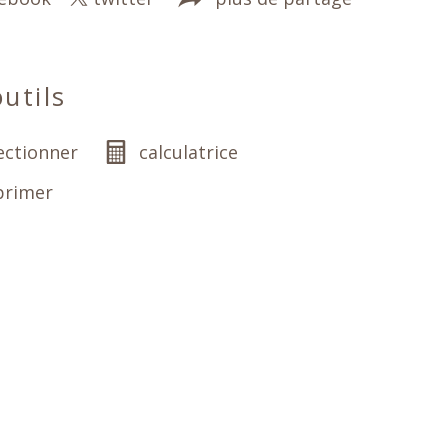
utils
ectionner
calculatrice
primer