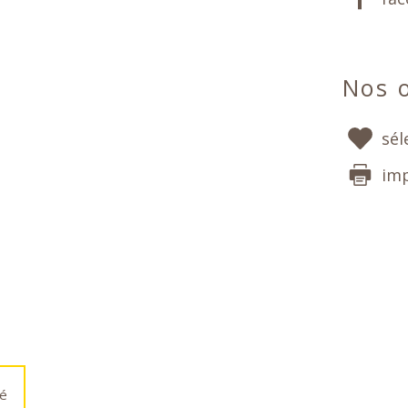
Nos o
sél
im
é