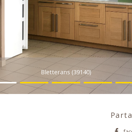
Bletterans (39140)
Parta
fa