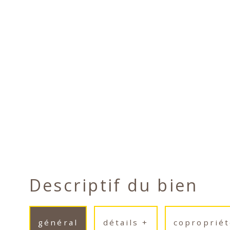
Descriptif du bien
général
détails +
copropriét