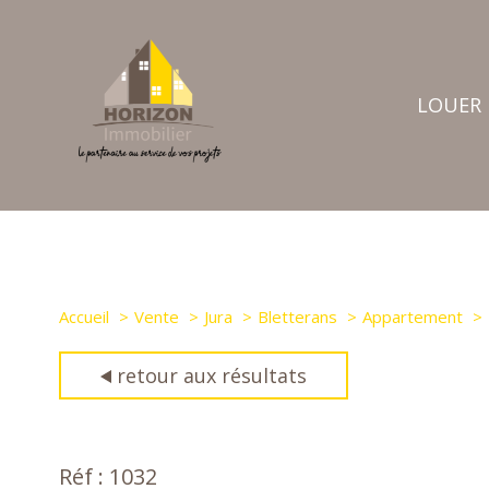
LOUER
nos annon
biens d'entr
déposer une 
Accueil
Vente
Jura
Bletterans
Appartement
retour aux résultats
Réf : 1032