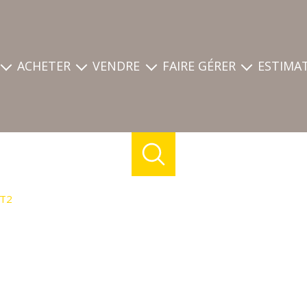
ACHETER
VENDRE
FAIRE GÉRER
ESTIMA
ces
nos annonces
estimation
mon compte
eprise
biens d'entreprise
découvrez les biens vendus de l'agence
déposer une demande
demande
biens vendus
guide du vendeur
T2