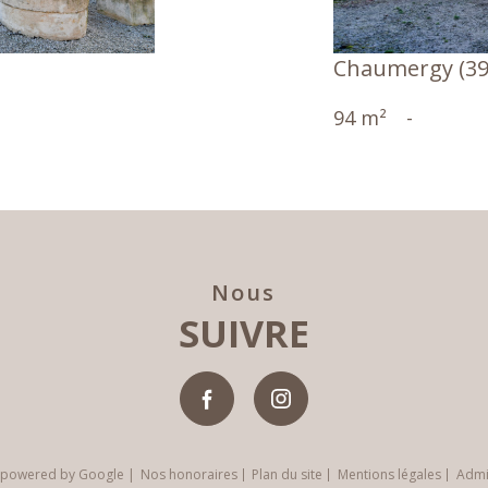
Chaumergy (39
94 m²
-
Nous
SUIVRE
n powered by Google |
Nos honoraires
Plan du site
Mentions légales
Adm