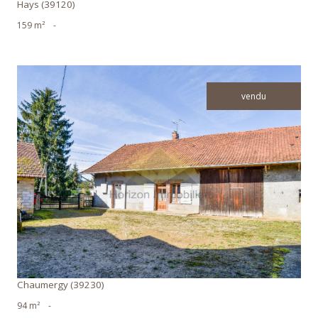
Hays (39120)
159 m²
-
vendu
voir le bien
Chaumergy (39230)
94 m²
-