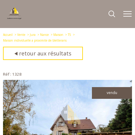
Accueil
Vente
Jura
Nance
Maison
T5
Maison individuelle a proximite de bletterans
retour aux résultats
Réf : 1328
vendu