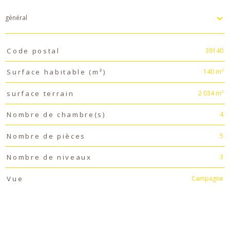
général
TRAD_PAMPERO_Caracteristique
Valeurs
39140
Code postal
140 m²
Surface habitable (m²)
2 034 m²
surface terrain
4
Nombre de chambre(s)
5
Nombre de pièces
3
Nombre de niveaux
Campagne
Vue