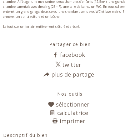
chambre. A l'étage: une mezzanine, deux chambres d'enfants (12,5m²), une grande
chambre parentale avec dressing (25m²), une salle de bains, un WC. En sous-sol semi-
enterré: un grand garage, deux caves, une chambre d'amis avec WC et lave-mains. En
annexe: un abri à voiture et un bûcher.
Le tout sur un terrain entièrement clôturé et arboré.
Partager ce bien
facebook
twitter
plus de partage
Nos outils
sélectionner
calculatrice
imprimer
Descriptif du bien