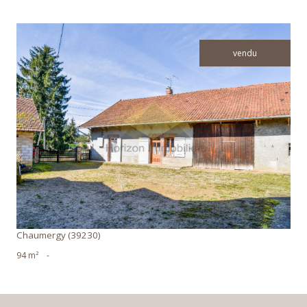
vendu
voir le bien
Chaumergy (39230)
94 m²
-