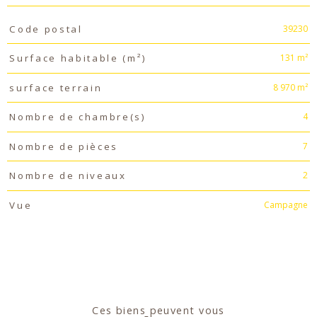
TRAD_PAMPERO_Caracteristique
Valeurs
39230
Code postal
131 m²
Surface habitable (m²)
8 970 m²
surface terrain
4
Nombre de chambre(s)
7
Nombre de pièces
2
Nombre de niveaux
Campagne
Vue
Ces biens peuvent vous