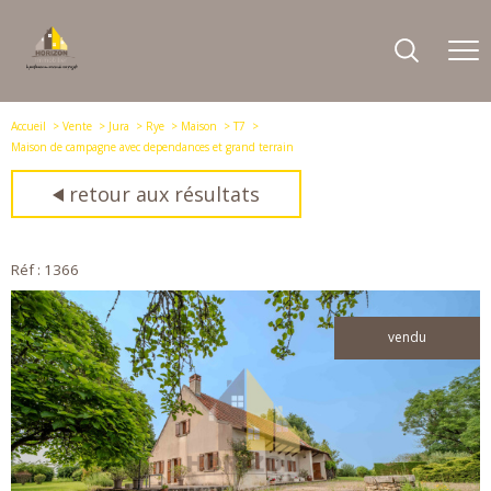
Accueil
Vente
Jura
Rye
Maison
T7
Maison de campagne avec dependances et grand terrain
retour aux résultats
Réf : 1366
vendu