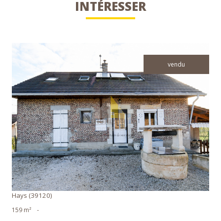
INTÉRESSER
vendu
voir le bien
Hays (39120)
159 m²
-