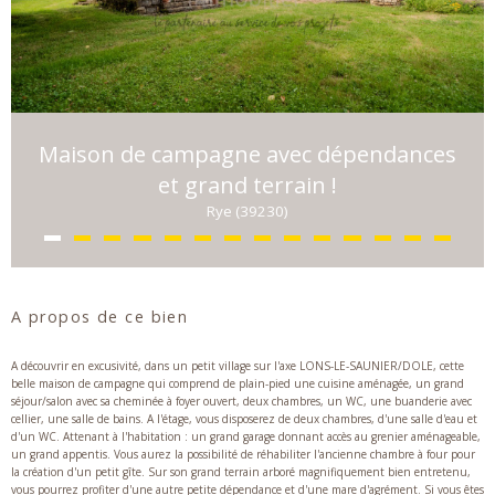
Maison de campagne avec dépendances
et grand terrain !
Rye (39230)
A propos de ce bien
A découvrir en excusivité, dans un petit village sur l'axe LONS-LE-SAUNIER/DOLE, cette
belle maison de campagne qui comprend de plain-pied une cuisine aménagée, un grand
séjour/salon avec sa cheminée à foyer ouvert, deux chambres, un WC, une buanderie avec
cellier, une salle de bains. A l'étage, vous disposerez de deux chambres, d'une salle d'eau et
d'un WC. Attenant à l'habitation : un grand garage donnant accès au grenier aménageable,
un grand appentis. Vous aurez la possibilité de réhabiliter l'ancienne chambre à four pour
la création d'un petit gîte. Sur son grand terrain arboré magnifiquement bien entretenu,
vous pourrez profiter d'une autre petite dépendance et d'une mare d'agrément. Si vous êtes