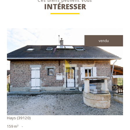
Ces biens peuvent vous
INTÉRESSER
vendu
voir le bien
Hays (39120)
159 m²
-