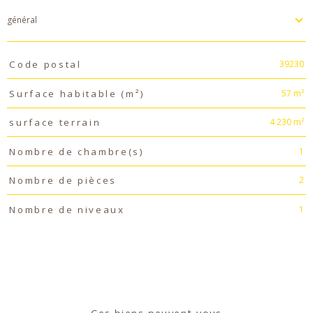
général
TRAD_PAMPERO_Caracteristique
Valeurs
39230
Code postal
57 m²
Surface habitable (m²)
4 230 m²
surface terrain
1
Nombre de chambre(s)
2
Nombre de pièces
1
Nombre de niveaux