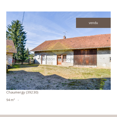
vendu
voir le bien
Chaumergy (39230)
94 m²
-