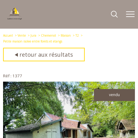
Accueil
Vente
Jura
Chemenot
Maison
T2
Petite maison isolee entre forets et etangs
retour aux résultats
Réf : 1377
vendu